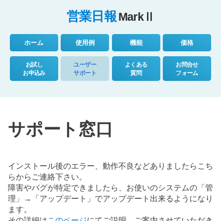
営業日報
Mark
Ⅱ
ホーム
使用例
機能
価格
お試し
ユーザー
よくある
お問合せ
お申込み
サポート
質問
フォーム
サポート窓口
インストール後のエラー、動作不良などありましたらこち
らからご連絡下さい。
障害やバグが特定できましたら、お使いのシステムの「管
理」→「アップデート」でアップデート出来るようになり
ます。
その詳細は
このページ
にてご説明、ご案内させていただき